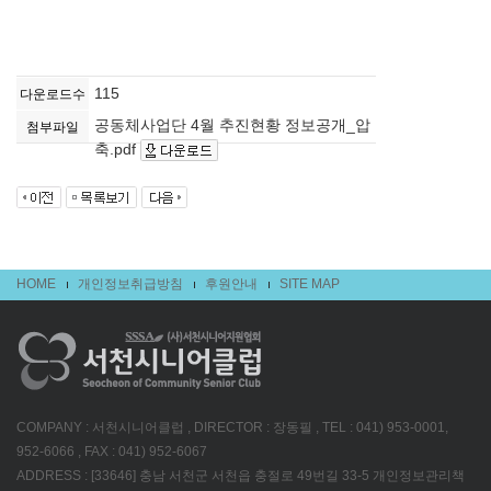
115
다운로드수
공동체사업단 4월 추진현황 정보공개_압
첨부파일
축.pdf
HOME
개인정보취급방침
후원안내
SITE MAP
COMPANY : 서천시니어클럽 , DIRECTOR : 장동필 , TEL : 041) 953-0001,
952-6066 , FAX : 041) 952-6067
ADDRESS : [33646] 충남 서천군 서천읍 충절로 49번길 33-5 개인정보관리책